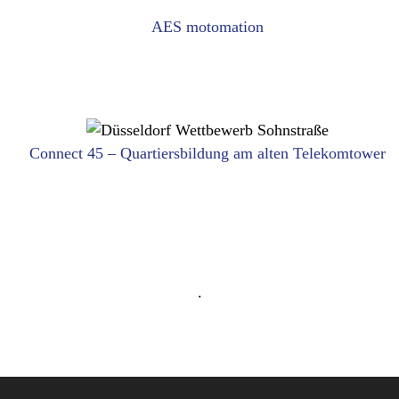
AES motomation
AES motomation
ANEMPTYTEXTLLINE
BÜRO, GEWERBE
Connect 45 – Quartiersbildung am alten Telekomtower
 Quartiersbildung am alte
ANEMPTYTEXTLLINE
STADTRAUM, WOHNEN
.