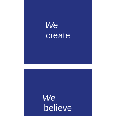
We
create
We
believe