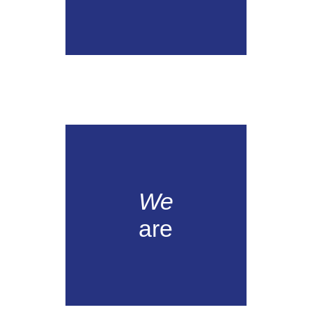
We
are